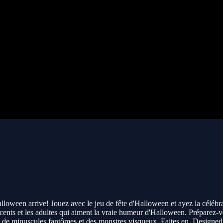
alloween arrive! Jouez avec le jeu de fête d'Halloween et ayez la céléb
scents et les adultes qui aiment la vraie humeur d'Halloween. Préparez-v
 de minuscules fantômes et des monstres visqueux. Faites en. Designed t