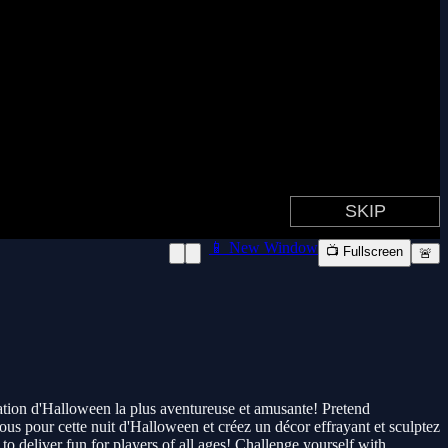
📱 New Window
📺 Fullscreen
🚨
ration d'Halloween la plus aventureuse et amusante! Pretend
ous pour cette nuit d'Halloween et créez un décor effrayant et sculptez
o deliver fun for players of all ages! Challenge yourself with