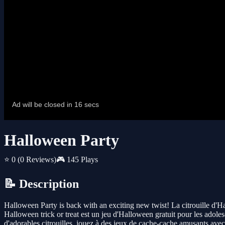
Halloween Party
⭐ 0
(0 Reviews)
🎮 145 Plays
📝 Description
Halloween Party is back with an exciting new twist! La citrouille d'H
Halloween trick or treat est un jeu d'Halloween gratuit pour les adole
d'adorables citrouilles, jouez à des jeux de cache-cache amusants avec