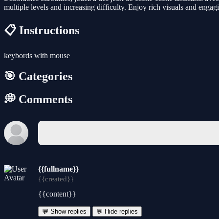
multiple levels and increasing difficulty. Enjoy rich visuals and en
📋 Instructions
keybords with mouse
🎯 Categories
💭 Comments
{{fullname}}
{{created}}
{{content}}
💬 Show replies
💬 Hide replies