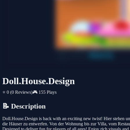
Doll.House.Design
⭐ 0
(0 Reviews)
🎮 155 Plays
📝 Description
Doll.House.Design is back with an exciting new twist! Hier stehen unz
die Häuser zu entwerfen. Von der Wohnung bis zur Villa, vom Restaura
Designed to deliver fun for players of all ages! Enjoy rich visuals a