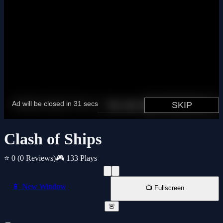
Clash of Ships
⭐ 0
(0 Reviews)
🎮 133 Plays
📱 New Window
📺 Fullscreen
🚨