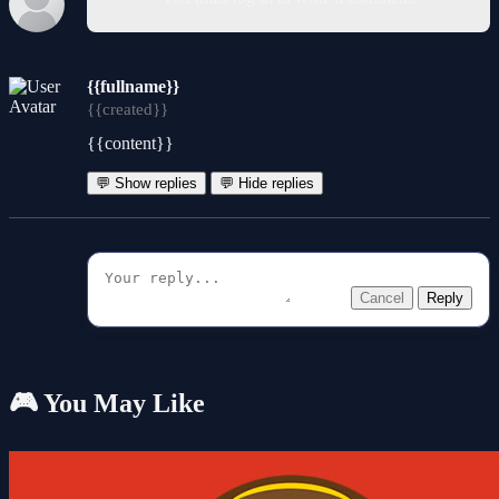
{{fullname}}
{{created}}
{{content}}
💬 Show replies
💬 Hide replies
Cancel
Reply
🎮 You May Like